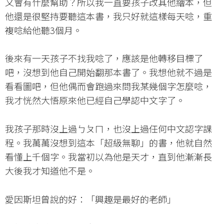
又會有什麼幫助？所以我一直要孩子改其他繪本，但
他還是很堅持要聽這本書，我只好就這樣每天唸，重
複唸給他聽3個月。
後來有一天孩子不找我唸了，應該是他轉移目標了
吧，沒想到他自己開始翻那本書了。我想他就不過是
看看圖吧，但他偶而會跑過來問我某幾個字怎麼唸，
我才恍然大悟原來他已經自己學認中文字了。
我孩子那時沒上過ㄅㄆㄇ，也沒上過任何中文認字課
程。我萬萬沒想到這本「超級無聊」的書，他就自然
看懂上千個字。我當初以為他是天才，直到他漸漸長
大後我才知道他不是。
愛因斯坦曾說的好：「興趣是最好的老師」