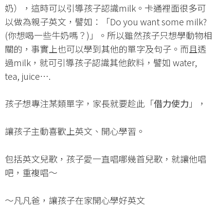
奶），這時可以引導孩子認識milk。卡通裡面很多可
以做為親子英文，譬如：「Do you want some milk?
(你想喝一些牛奶嗎？)」。所以雖然孩子只想學動物相
關的，事實上也可以學到其他的單字及句子。而且透
過milk，就可引導孩子認識其他飲料，譬如 water,
tea, juice….
孩子想專注某類單字，家長就要趁此「
借力使力
」，
讓孩子主動喜歡上英文、開心學習。
包括英文兒歌，孩子愛一直唱哪幾首兒歌，就讓他唱
吧，重複唱～
～凡凡爸，讓孩子在家開心學好英文