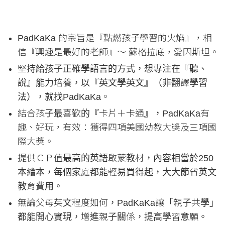
PadKaKa 的宗旨是『點燃孩子學習的火焰』，相
信『興趣是最好的老師』～ 蘇格拉底，愛因斯坦。
堅持給孩子正確學語言的方式，想專注在『聽、
說』能力培養，以『英文學英文』（非翻譯學習
法），就找PadKaKa。
結合孩子最喜歡的『卡片＋卡通』，PadKaKa有
趣、好玩，有效：獲得四項美國幼教大獎及三項國
際大獎。
提供ＣＰ值最高的英語啟蒙教材，內容相當於250
本繪本，每個家庭都能輕易買得起，大大節省英文
教育費用。
無論父母英文程度如何，PadKaKa讓「親子共學」
都能開心實現，增進親子關係，提高學習意願。