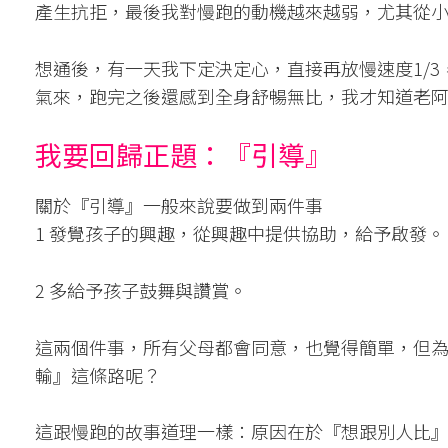
產生抗拒，最後我對慢跑的動機越來越弱，尤其從
想通後，有一天我下定決定心，直接再放慢速度1/3
氣來，跑完之後還感到全身舒暢無比，我才知道老
我要回歸正題：『引導』
關於『引導』一般來說要做到兩件事
1 發覺孩子的興趣，從興趣中提供協助，給予啟發。
2 多給予孩子鼓舞與讚賞。
這兩個件事，所有父母都會同意，也覺得簡單，但
輸』這條路呢？
這跟慢跑的故事道理一樣：原因在於『想跟別人比