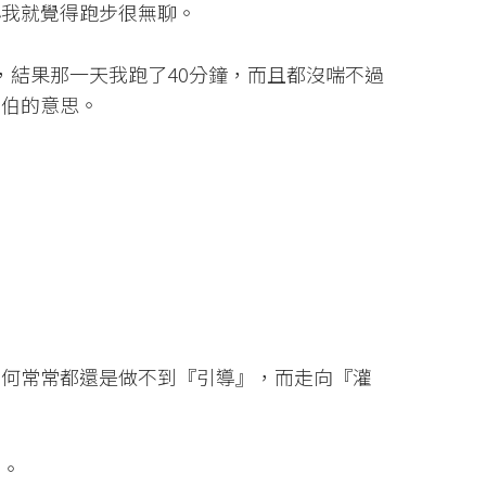
小我就覺得跑步很無聊。
，結果那一天我跑了40分鐘，而且都沒喘不過
阿伯的意思。
為何常常都還是做不到『引導』，而走向『灌
』。