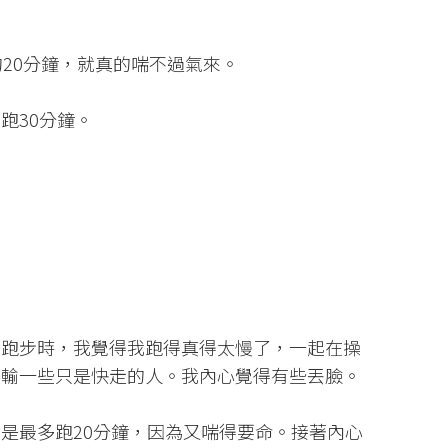
20分鐘，就真的喘不過氣來。
跑30分鐘。
場跑步時，我覺得我跑得真得太慢了，一起在操
還輸一些只是快走的人。我內心覺得有些丟臉。
是最多跑20分鐘，因為又喘得要命。接著內心