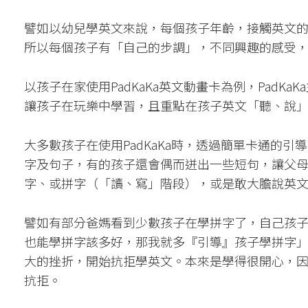
譬如以幼兒學英文來說，每個孩子年齡，接觸英文
所以每個孩子有「自己的步調」，不同興趣的感受
以孩子在家使用PadKaKa英文動畫卡為例，PadK
讓孩子在玩樂中學習，且重點在孩子英文「聽、說
大多數孩子在使用PadKaKa時，透過簡單卡通的
字及句子，有的孩子還會偶而迸出一些短句，讓父
字、或拼字（「讀、寫」階段），或是敢大膽說英
譬如有部分爸媽看到少數孩子在學拼字了，自己孩
也能學拼字該多好，那我就多『引導』孩子學拼字
大的挫折，開始抗拒學英文。本來是學得很開心，
抗拒。