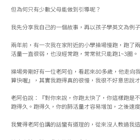
但為何只有少數父母能做到引導呢？
我先分享我自己的一個故事，再以孩子學英文為例
兩年前，有一次我在家附近的小學操場慢跑，跑了
活量一直很弱，也沒經常跑，常常就只能跑1~3圈。
操場旁剛好有一位老阿伯，看起來80多歲，他走向
算快喔』，其實我跑得真的很慢，我很不好意思說
老阿伯說：『對你來說，你跑太快了，你這樣跑是不
跑得久。跑得久，你的肺活量才容易增加，之後速
我覺得老阿伯講的話蠻有道理的，從來沒人教過我