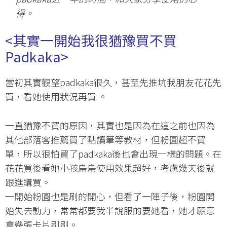
得。
<
其實一開始我很
猶豫買不買
Padkaka>
當初其實觀望padkaka很久，甚至先推坑我朋友花花先
買，看她使用狀況再買 。
一直猶豫不買的原因，其實也是因為在這之前也因為
其他部落客推薦買了點讀筆等教材，但粉圓超不買
單，所以很怕買了padkaka後也會出現一樣的問題。在
花花買後看她小孩烏烏使用效果超好，考慮幾天後就
跟進購買。
一開始粉圓也是刷的開心，但看了一陣子後，粉圓開
始失去動力，常常都要我半說服的要她看，她才願意
拿幾張卡片刷刷。