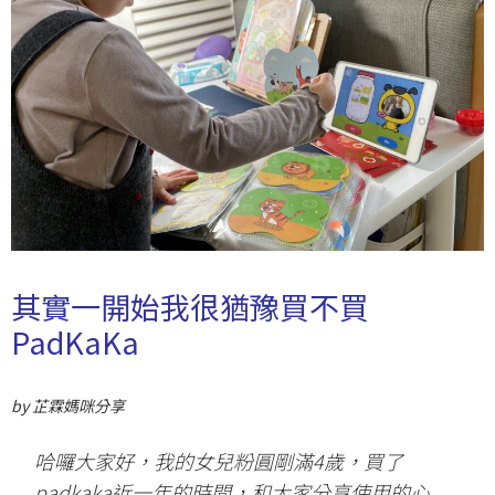
其實一開始我很
猶豫買不買
PadKaKa
by 芷霖媽咪分享
哈囉大家好，我的女兒粉圓剛滿4歲，買了
padkaka近一年的時間，和大家分享使用的心