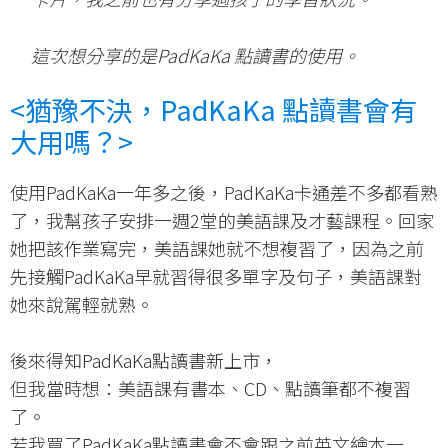
這次想分享的是PadKaKa 點讀書的使用。
<
猶豫不決，
PadKaKa
點讀書會有
大用嗎？
>
使用PadKaKa一年多之後，PadKaKa卡通差不多都看熟
了，我幫孩子安排一週2堂的美語課及才藝課程。回家
她把該作業寫完，美語課她就不想複習了，因為之前
先接觸PadKaKa早就習得很多單字及句子，美語課對
她來說駕輕就熟。
後來得知PadKaKa點讀書新上市，
但我當時想：美語課有書本、CD、點讀筆都不複習
了。
若我買了PadKaKa點讀書會不會跟之前英文繪本一