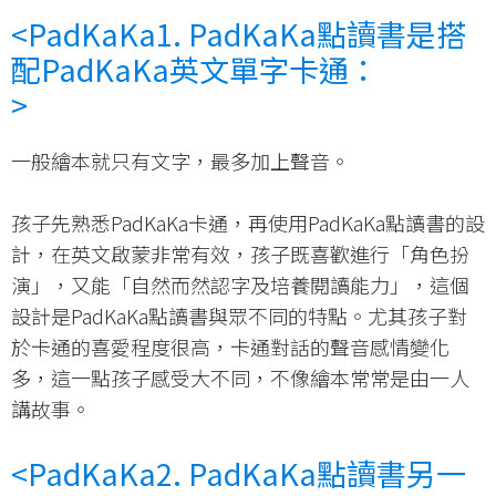
<PadKaKa
1. PadKaKa點讀書是搭
配PadKaKa英文單字卡通：
>
一般繪本就只有文字，最多加上聲音。
孩子先熟悉PadKaKa卡通，再使用PadKaKa點讀書的設
計，在英文啟蒙非常有效，孩子既喜歡進行「角色扮
演」，又能「自然而然認字及培養閱讀能力」，這個
設計是PadKaKa點讀書與眾不同的特點。尤其孩子對
於卡通的喜愛程度很高，卡通對話的聲音感情變化
多，這一點孩子感受大不同，不像繪本常常是由一人
講故事。
<PadKaKa
2. PadKaKa點讀書另一