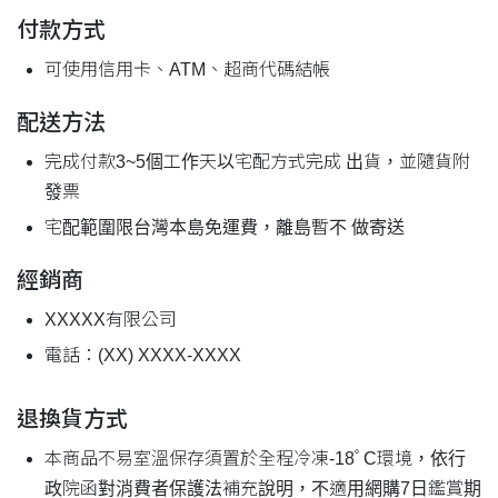
付款方式
可使用信用卡、ATM、超商代碼結帳
配送方法
完成付款3~5個工作天以宅配方式完成 出貨，並隨貨附
發票
宅配範圍限台灣本島免運費，離島暫不 做寄送
經銷商
XXXXX有限公司
電話：(XX) XXXX-XXXX
退換貨方式
本商品不易室溫保存須置於全程冷凍-18ﾟC環境，依行
政院函對消費者保護法補充說明，不適用網購7日鑑賞期