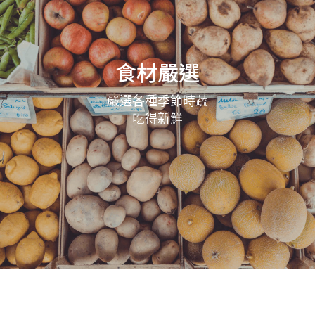
食材嚴選
嚴選各種季節時蔬
吃得新鮮