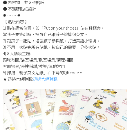
● 內容物：共 8 張貼紙
● 不殘膠貼紙設計
✸ ⋯ ⋯ ✸
【 貼紙內容 】
1) 貼在適當位置，如「Put on your shoes」貼在鞋櫃旁，
當孩子要穿鞋時，提醒自己跟孩子說這句英文。
2) 跟孩子一起貼，增強孩子參與感，打造美語小環境。
3) 不用一次貼完所有貼紙，按自己的需要，分多次貼。
4) 8 大情境主題:
跟吃有關/浴室場景/臥室場景/清理相關
客廳場景/表達稱讚/教導/其他常用
5) 掃描「親子英文貼紙」右下角的QRcode。
★ 透過官網聆聽:
透過官網聆聽