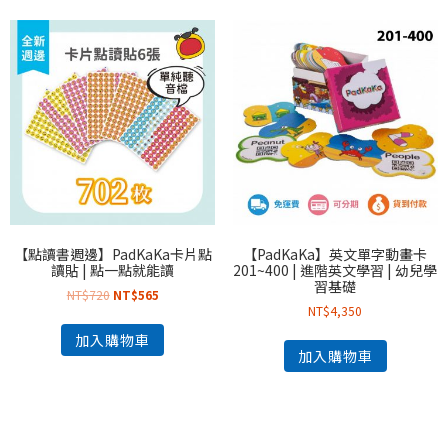
【點讀書週邊】PadKaKa卡片點
【PadKaKa】英文單字動畫卡
讀貼 | 點一點就能讀
201~400 | 進階英文學習 | 幼兒學
習基礎
NT$
720
NT$
565
NT$
4,350
加入購物車
加入購物車