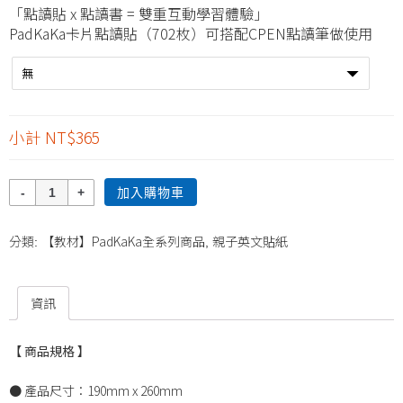
「點讀貼 x 點讀書 = 雙重互動學習體驗」
PadKaKa卡片點讀貼（702枚）可搭配CPEN點讀筆做使用
小計
NT$365
數
加入購物車
量
【教材】PadKaKa全系列商品
親子英文貼紙
分類:
,
資訊
【 商品規格 】
● 產品尺寸：190mm x 260mm