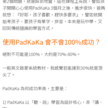
第2個問題，就是踩到地雷，這在課程上有說，譬如孩
子開開心心使用PadKaKa 3個月之後，進步很快，爸媽
就想：『好耶，孩子喜歡，趕快多要求』，譬如就開
始考孩子，要孩子背單字，拼音，本來是玩中學，又
回到傳統錯誤的學習方式。
使用PadKaKa
會不會100%
成功？
絕對不可能是100%，大約是70%-80%。
一般英文啟蒙系統教材，我感覺若能達到30%就是頂
尖了。
PadKaKa 為何成功率高，主要是：
1) PadKaKa 以「聽、說」學習為設計核心，非「讀、