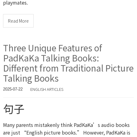
playmates.
Read More
Three Unique Features of
PadKaKa Talking Books:
Different from Traditional Picture
Talking Books
ENGLISH ARTICLES
2025-07-22
句子
Many parents mistakenly think PadKaKa’s audio books
are just “English picture books.” However, PadKaKa is