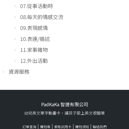
07.從事活動時
08.每天的情感交流
09.表現感情
10.表達/描述
11.家事雜物
12.外出活動
資源服務
PadKaKa 智捷有限公司
幼兒英文單字動畫卡，讓孩子愛上英文很簡單
訂單查詢
購物車
索取試用卡
購物須知
聯絡我們