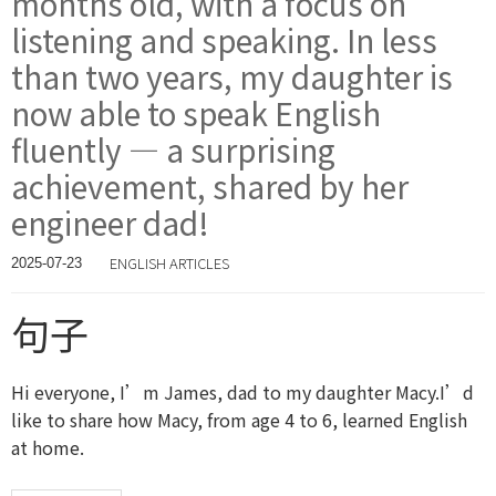
months old, with a focus on
listening and speaking. In less
than two years, my daughter is
now able to speak English
fluently — a surprising
achievement, shared by her
engineer dad!
ENGLISH ARTICLES
2025-07-23
句子
Hi everyone, I’m James, dad to my daughter Macy.
I’d
like to share how Macy, from age 4 to 6, learned English
at home.