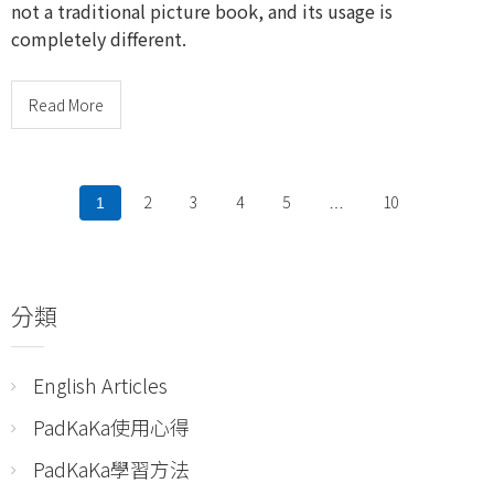
not a traditional picture book, and its usage is
completely different.
Read More
2
3
4
5
10
1
…
分類
English Articles
PadKaKa使用心得
PadKaKa學習方法