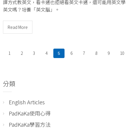
譯方式教英文，看卡通也拒絕看英文卡通，還可能用英文學
英文嗎？培養「英文腦」。
Read More
1
2
3
4
6
7
8
9
10
5
分類
English Articles
PadKaKa使用心得
PadKaKa學習方法