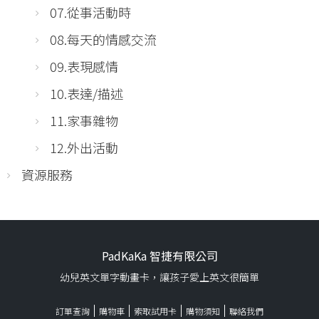
07.從事活動時
08.每天的情感交流
09.表現感情
10.表達/描述
11.家事雜物
12.外出活動
資源服務
PadKaKa 智捷有限公司
幼兒英文單字動畫卡，讓孩子愛上英文很簡單
訂單查詢
購物車
索取試用卡
購物須知
聯絡我們