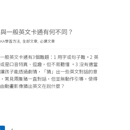
卡通與一般英文卡通有何不同？
AKA學習方法
全部文章
必讀文章
,
,
一般英文卡通有3個難題：1 用字或句子難。2 英
或是口音特異、逗趣，但不易聽懂 。3 沒有適當
讓孩子能透過劇情，「猜」出一些英文對話的意
，常見兩隻豬一直對話，但並無動作引導，使得
由動畫影像猜出英文在說什麼？
4