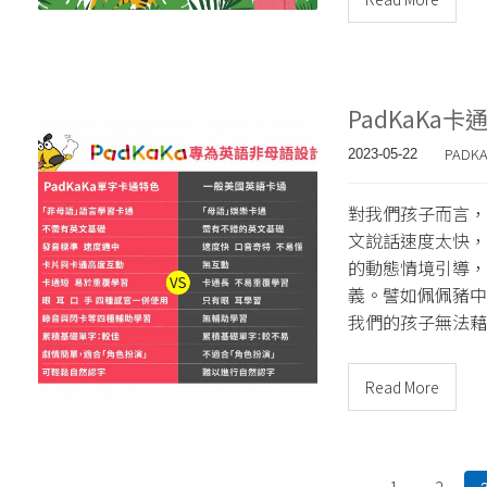
PadKaKa
PADK
2023-05-22
對我們孩子而言，
文說話速度太快，
的動態情境引導，
義。譬如佩佩豬中
我們的孩子無法藉
Read More
1
2