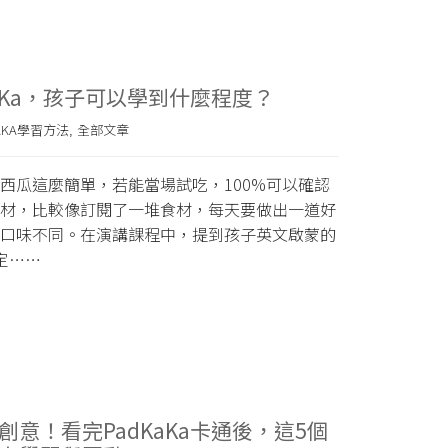
aKa，孩子可以學到什麼程度？
AKA學習方法
全部文章
,
西瓜這麼簡單，若能當場試吃，100%可以確認
材，比較像訂閱了一堆食材，每天要做出一道好
口味不同。在演講課程中，提到孩子英文啟蒙的
定……
意！看完PadKaKa卡通後，這5個