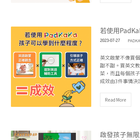
若使用PadK
PADK
2023-07-27
英文啟蒙不像買個
甜不甜。買英文教
菜，而且每個孩子
成效由3件事情決
Read More
啟發孩子無限創