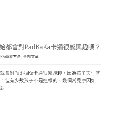
始都會對PadKaKa卡通很感興趣嗎？
AKA學習方法
全部文章
,
就會對PadKaKa卡通很感興趣，因為孩子天生就
。但有少數孩子不是這樣的，幾個常見原因如
對……