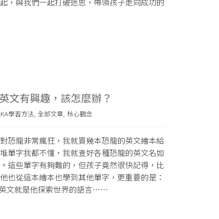
起，與我們一起打破迷思，帶領孩子走向成功的
英文有興趣，該怎麼辦？
AKA學習方法
全部文章
核心觀念
,
,
對恐龍非常瘋狂，我就買幾本恐龍的英文繪本給
堆單字我都不懂，我就查好各種恐龍的英文名如
。這些單字有夠難的，但孩子竟然很快記得，比
他也從這本繪本也學到其他單字，更重要的是：
，英文就是他探索世界的語言……