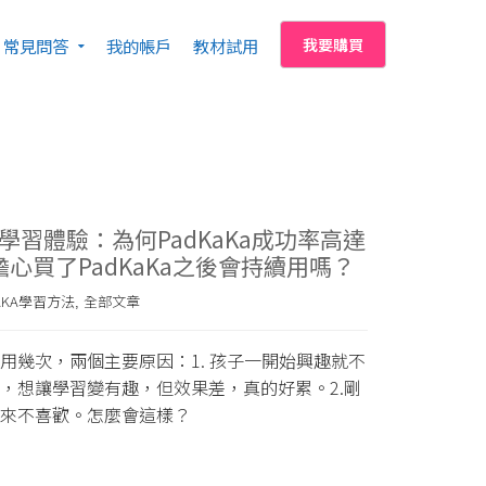
常見問答
我的帳戶
教材試用
我要購買
學習體驗：為何PadKaKa成功率高達
？擔心買了PadKaKa之後會持續用嗎？
AKA學習方法
全部文章
,
用幾次，兩個主要原因：1. 孩子一開始興趣就不
，想讓學習變有趣，但效果差，真的好累。2.剛
來不喜歡。怎麼會這樣？